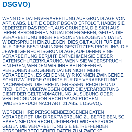
DSGVO)
WENN DIE DATENVERARBEITUNG AUF GRUNDLAGE VON
ART. 6 ABS. 1 LIT. E ODER F DSGVO ERFOLGT, HABEN SIE
JEDERZEIT DAS RECHT, AUS GRÜNDEN, DIE SICH AUS
IHRER BESONDEREN SITUATION ERGEBEN, GEGEN DIE
VERARBEITUNG IHRER PERSONENBEZOGENEN DATEN
WIDERSPRUCH EINZULEGEN; DIES GILT AUCH FÜR EIN
AUF DIESE BESTIMMUNGEN GESTÜTZTES PROFILING. DIE
JEWEILIGE RECHTSGRUNDLAGE, AUF DENEN EINE
VERARBEITUNG BERUHT, ENTNEHMEN SIE DIESER
DATENSCHUTZERKLÄRUNG. WENN SIE WIDERSPRUCH
EINLEGEN, WERDEN WIR IHRE BETROFFENEN
PERSONENBEZOGENEN DATEN NICHT MEHR
VERARBEITEN, ES SEI DENN, WIR KÖNNEN ZWINGENDE
SCHUTZWÜRDIGE GRÜNDE FÜR DIE VERARBEITUNG
NACHWEISEN, DIE IHRE INTERESSEN, RECHTE UND
FREIHEITEN ÜBERWIEGEN ODER DIE VERARBEITUNG
DIENT DER GELTENDMACHUNG, AUSÜBUNG ODER
VERTEIDIGUNG VON RECHTSANSPRÜCHEN
(WIDERSPRUCH NACH ART. 21 ABS. 1 DSGVO).
WERDEN IHRE PERSONENBEZOGENEN DATEN
VERARBEITET, UM DIREKTWERBUNG ZU BETREIBEN, SO
HABEN SIE DAS RECHT, JEDERZEIT WIDERSPRUCH
GEGEN DIE VERARBEITUNG SIE BETREFFENDER
PERSONENBEZOGENER DATEN ZUM ZWECKE