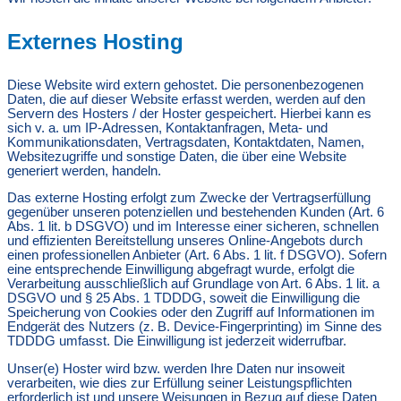
Externes Hosting
Diese Website wird extern gehostet. Die personenbezogenen
Daten, die auf dieser Website erfasst werden, werden auf den
Servern des Hosters / der Hoster gespeichert. Hierbei kann es
sich v. a. um IP-Adressen, Kontaktanfragen, Meta- und
Kommunikationsdaten, Vertragsdaten, Kontaktdaten, Namen,
Websitezugriffe und sonstige Daten, die über eine Website
generiert werden, handeln.
Das externe Hosting erfolgt zum Zwecke der Vertragserfüllung
gegenüber unseren potenziellen und bestehenden Kunden (Art. 6
Abs. 1 lit. b DSGVO) und im Interesse einer sicheren, schnellen
und effizienten Bereitstellung unseres Online-Angebots durch
einen professionellen Anbieter (Art. 6 Abs. 1 lit. f DSGVO). Sofern
eine entsprechende Einwilligung abgefragt wurde, erfolgt die
Verarbeitung ausschließlich auf Grundlage von Art. 6 Abs. 1 lit. a
DSGVO und § 25 Abs. 1 TDDDG, soweit die Einwilligung die
Speicherung von Cookies oder den Zugriff auf Informationen im
Endgerät des Nutzers (z. B. Device-Fingerprinting) im Sinne des
TDDDG umfasst. Die Einwilligung ist jederzeit widerrufbar.
Unser(e) Hoster wird bzw. werden Ihre Daten nur insoweit
verarbeiten, wie dies zur Erfüllung seiner Leistungspflichten
erforderlich ist und unsere Weisungen in Bezug auf diese Daten