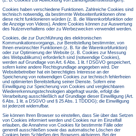
(z. B. Cookies zur Abwicklung von Zahlungsdienstleistungen).
Cookies haben verschiedene Funktionen. Zahlreiche Cookies sind
technisch notwendig, da bestimmte Webseitenfunktionen ohne
diese nicht funktionieren würden (z. B. die Warenkorbfunktion oder
die Anzeige von Videos). Andere Cookies können zur Auswertung
des Nutzerverhaltens oder zu Werbezwecken verwendet werden.
Cookies, die zur Durchführung des elektronischen
Kommunikationsvorgangs, zur Bereitstellung bestimmter, von
Ihnen erwünschter Funktionen (z. B. für die Warenkorbfunktion)
oder zur Optimierung der Website (z. B. Cookies zur Messung
des Webpublikums) erforderlich sind (notwendige Cookies),
werden auf Grundlage von Art. 6 Abs. 1 lit. f DSGVO gespeichert,
sofern keine andere Rechtsgrundlage angegeben wird. Der
Websitebetreiber hat ein berechtigtes Interesse an der
Speicherung von notwendigen Cookies zur technisch fehlerfreien
und optimierten Bereitstellung seiner Dienste. Sofern eine
Einwilligung zur Speicherung von Cookies und vergleichbaren
Wiedererkennungstechnologien abgefragt wurde, erfolgt die
Verarbeitung ausschließlich auf Grundlage dieser Einwilligung (Art.
6 Abs. 1 lit. a DSGVO und § 25 Abs. 1 TDDDG); die Einwilligung
ist jederzeit widerrufbar.
Sie können Ihren Browser so einstellen, dass Sie über das Setzen
von Cookies informiert werden und Cookies nur im Einzelfall
erlauben, die Annahme von Cookies für bestimmte Fälle oder
generell ausschließen sowie das automatische Löschen der
Cookies beim Schließen des Browsers aktivieren. Bei der