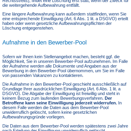
Rechtsstreits), findet eine Löschung erst statt, wenn der Zweck für
die weitergehende Aufbewahrung entfällt.
Eine längere Aufbewahrung kann außerdem stattfinden, wenn Sie
eine entsprechende Einwilligung (Art. 6 Abs. 1 lit. a DSGVO) erteilt
haben oder wenn gesetzliche Aufbewahrungspflichten der
Löschung entgegenstehen.
Aufnahme in den Bewerber-Pool
Sofern wir Ihnen kein Stellenangebot machen, besteht ggf. die
Möglichkeit, Sie in unseren Bewerber-Pool aufzunehmen. Im Falle
der Aufnahme werden alle Dokumente und Angaben aus der
Bewerbung in den Bewerber-Pool übernommen, um Sie im Falle
von passenden Vakanzen zu kontaktieren.
Die Aufnahme in den Bewerber-Pool geschieht ausschließlich auf
Grundlage Ihrer ausdrücklichen Einwilligung (Art. 6 Abs. 1 lit. a
DSGVO). Die Abgabe der Einwilligung ist freiwillig und steht in
keinem Bezug zum laufenden Bewerbungsverfahren.
Der
Betroffene kann seine Einwilligung jederzeit widerrufen.
In
diesem Falle werden die Daten aus dem Bewerber-Pool
unwiderruflich gelöscht, sofern keine gesetzlichen
Aufbewahrungsgründe vorliegen.
Die Daten aus dem Bewerber-Pool werden spätestens zwei Jahre
nach Erteilung der Einwilligung unwiderruflich gelöscht.